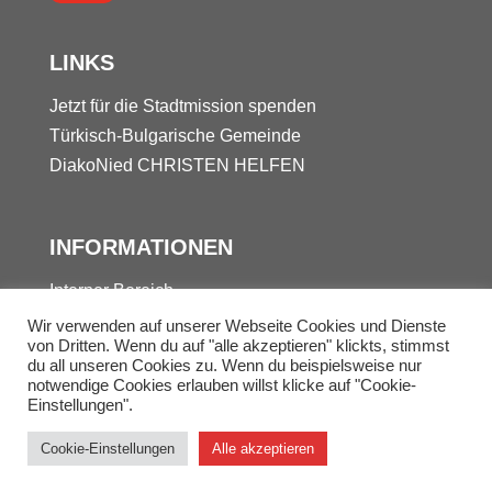
LINKS
Jetzt für die Stadtmission spenden
Türkisch-Bulgarische Gemeinde
DiakoNied
CHRISTEN HELFEN
INFORMATIONEN
Interner Bereich
Kontakt
Wir verwenden auf unserer Webseite Cookies und Dienste
von Dritten. Wenn du auf "alle akzeptieren" klickts, stimmst
Datenschutz
du all unseren Cookies zu. Wenn du beispielsweise nur
Impressum
notwendige Cookies erlauben willst klicke auf "Cookie-
Einstellungen".
© 2025 Stadtmission Frankfurt-Nied
Cookie-Einstellungen
Alle akzeptieren