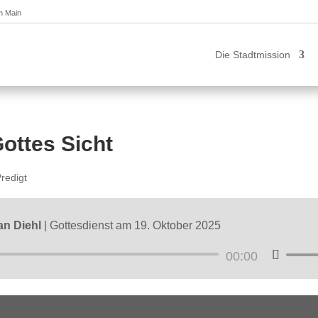
am Main
Die Stadtmission
ottes Sicht
redigt
an Diehl
|
Gottesdienst am 19. Oktober 2025
00:00
Audio-
Pfeilta
Player
Hoch/R
benutz
um