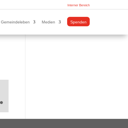
Interner Bereich
Gemeindeleben
Medien
Spenden
sten
unter
en,