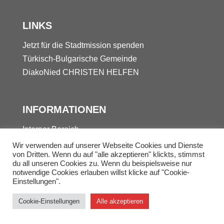
LINKS
Jetzt für die Stadtmission spenden
Türkisch-Bulgarische Gemeinde
DiakoNied
CHRISTEN HELFEN
INFORMATIONEN
Interner Bereich
Kontakt
Wir verwenden auf unserer Webseite Cookies und Dienste
von Dritten. Wenn du auf "alle akzeptieren" klickts, stimmst
Datenschutz
du all unseren Cookies zu. Wenn du beispielsweise nur
Impressum
notwendige Cookies erlauben willst klicke auf "Cookie-
Einstellungen".
© 2025 Stadtmission Frankfurt-Nied
Cookie-Einstellungen
Alle akzeptieren