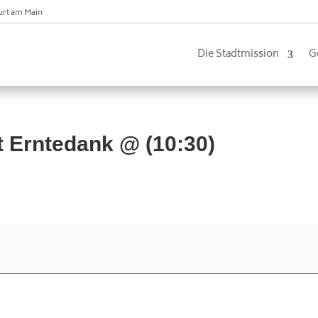
urt am Main
Die Stadtmission
G
t Erntedank @ (10:30)