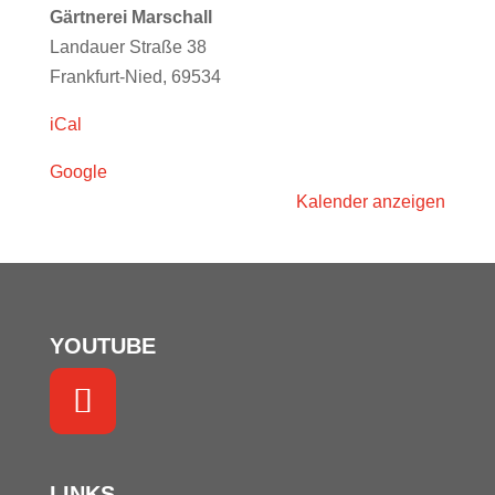
@
Gärtnerei Marschall
Gärtnerei
Landauer Straße 38
Marschall
Frankfurt-Nied
,
69534
(10:30)
iCal
Google
Kalender anzeigen
YOUTUBE
LINKS