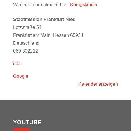
Frankfurt-
Weitere Informationen hier:
Königskinder
Nied
(16:30)
Stadtmission Frankfurt-Nied
Lotzstraße 54
Frankfurt am Main
,
Hessen
65934
Deutschland
069 302212
iCal
Google
Kalender anzeigen
YOUTUBE