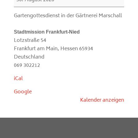
30. August 2026
Stadtmission
Frankfurt-
Gartengottesdienst in der Gärtnerei Marschall
Nied
(10:30)
Stadtmission Frankfurt-Nied
Lotzstraße 54
Frankfurt am Main
,
Hessen
65934
Deutschland
069 302212
iCal
Google
Kalender anzeigen