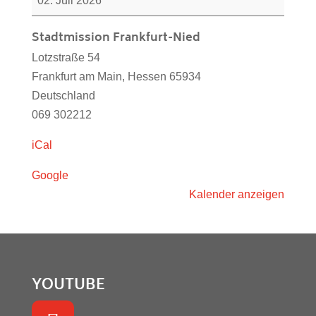
02. Juli 2026
Stadtmission
Frankfurt-
Stadtmission Frankfurt-Nied
Nied
Lotzstraße 54
(19:30)
Frankfurt am Main
,
Hessen
65934
Deutschland
069 302212
iCal
Google
Kalender anzeigen
YOUTUBE