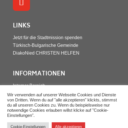
LINKS
Jetzt für die Stadtmission spenden
Türkisch-Bulgarische Gemeinde
DiakoNied
CHRISTEN HELFEN
INFORMATIONEN
Interner Bereich
Kontakt
Wir verwenden auf unserer Webseite Cookies und Dienste
von Dritten. Wenn du auf "alle akzeptieren" klickts, stimmst
Datenschutz
du all unseren Cookies zu. Wenn du beispielsweise nur
Impressum
notwendige Cookies erlauben willst klicke auf "Cookie-
Einstellungen".
© 2025 Stadtmission Frankfurt-Nied
Cookie-Einstellungen
Alle akzeptieren