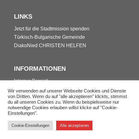
LINKS
Jetzt für die Stadtmission spenden
Türkisch-Bulgarische Gemeinde
DiakoNied
CHRISTEN HELFEN
INFORMATIONEN
Interner Bereich
Kontakt
Wir verwenden auf unserer Webseite Cookies und Dienste
von Dritten. Wenn du auf "alle akzeptieren" klickts, stimmst
Datenschutz
du all unseren Cookies zu. Wenn du beispielsweise nur
Impressum
notwendige Cookies erlauben willst klicke auf "Cookie-
Einstellungen".
© 2025 Stadtmission Frankfurt-Nied
Cookie-Einstellungen
Alle akzeptieren