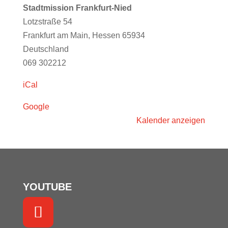
Frankfurt-
Stadtmission Frankfurt-Nied
Nied
Lotzstraße 54
(19:30)
Frankfurt am Main
,
Hessen
65934
Deutschland
069 302212
iCal
Google
Kalender anzeigen
YOUTUBE