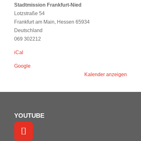
Frankfurt-
Stadtmission Frankfurt-Nied
Nied
Lotzstraße 54
(19:30)
Frankfurt am Main
,
Hessen
65934
Deutschland
069 302212
iCal
Google
Kalender anzeigen
YOUTUBE