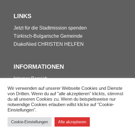
LINKS
Jetzt für die Stadtmission spenden
Türkisch-Bulgarische Gemeinde
DiakoNied
CHRISTEN HELFEN
INFORMATIONEN
Interner Bereich
Kontakt
Wir verwenden auf unserer Webseite Cookies und Dienste
von Dritten. Wenn du auf "alle akzeptieren" klickts, stimmst
Datenschutz
du all unseren Cookies zu. Wenn du beispielsweise nur
Impressum
notwendige Cookies erlauben willst klicke auf "Cookie-
Einstellungen".
© 2025 Stadtmission Frankfurt-Nied
Cookie-Einstellungen
Alle akzeptieren