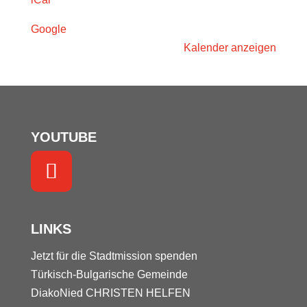
Christen
Helfen
Google
(vsl.)
Kalender anzeigen
@
(19:30)
YOUTUBE
LINKS
Jetzt für die Stadtmission spenden
Türkisch-Bulgarische Gemeinde
DiakoNied
CHRISTEN HELFEN