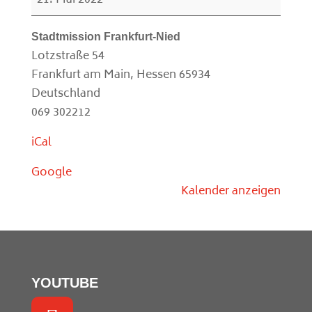
21. Mai 2022
Stadtmission
Frankfurt-
Stadtmission Frankfurt-Nied
Nied
Lotzstraße 54
(Ganztägig)
Frankfurt am Main
,
Hessen
65934
Deutschland
069 302212
iCal
Google
Kalender anzeigen
YOUTUBE