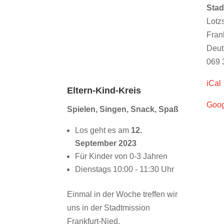
@
Stad
Stadtmission
Lotz
Frankfurt-
Fran
Nied
Deut
(10:00)
069 
iCal
Eltern-Kind-Kreis
Goog
Spielen, Singen, Snack, Spaß
Los geht es am
12.
September 2023
Für Kinder von 0-3 Jahren
Dienstags 10:00 - 11:30 Uhr
Einmal in der Woche treffen wir
uns in der Stadtmission
Frankfurt-Nied.