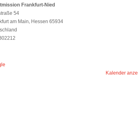
tmission Frankfurt-Nied
straße 54
kfurt am Main
,
Hessen
65934
schland
302212
le
Kalender anze